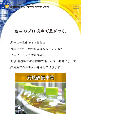
私たちが
提供できる価値は
百年にわたり包装容器業界を支えてきた
プロフェッショナル品質。
充填·容器製造の最前線で培った深い知見によって
課題解決のお手伝いをさせて頂きます。
​充填設備事業