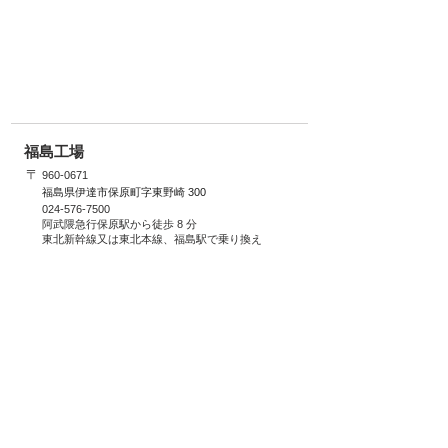
福島工場
〒
​960-0671
福島県伊達市保原町字東野崎 300
024-576-7500
阿武隈急行保原駅から徒歩 8 分
東北新幹線又は東北本線、福島駅で乗り換え