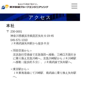
アクセス
本社
〒
230-0001
神奈川県横浜市鶴見区矢向 6-19-45
​045-571-1310
ＪＲ南武線矢向駅から徒歩 8 分
＜羽田空港から＞
京浜急行空港線で京急蒲田へ移動、
三崎口方面行き
に乗り換え京急川崎へ。
京急川崎駅からＪＲ川崎駅
へ移動（徒歩約 5 分）、ＪＲ南武線で矢向駅へ。
＜東京駅から＞
ＪＲ東海道線にて川崎駅、南武線に乗り換え矢向駅
へ。